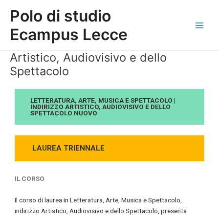
Skip
Main
Polo di studio
to
Men
content
Ecampus Lecce
Artistico, Audiovisivo e dello
Spettacolo
LETTERATURA, ARTE, MUSICA E SPETTACOLO |
INDIRIZZO
ARTISTICO, AUDIOVISIVO E DELLO
SPETTACOLO NUOVO
LAUREA TRIENNALE
IL CORSO
Il corso di laurea in Letteratura, Arte, Musica e Spettacolo,
indirizzo Artistico, Audiovisivo e dello Spettacolo, presenta