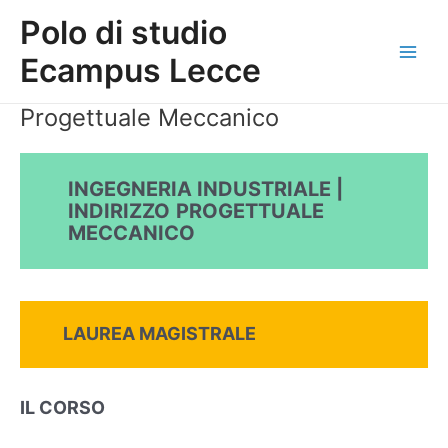
Skip
Main
Polo di studio
to
Men
content
Ecampus Lecce
Progettuale Meccanico
INGEGNERIA INDUSTRIALE |
INDIRIZZO
PROGETTUALE
MECCANICO
LAUREA MAGISTRALE
IL CORSO